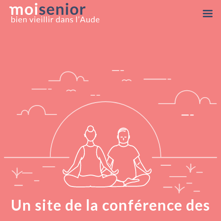
TROUVER
APPELS
À
LETTRE
ACCUEIL
UN
MAGAZINE
À
PROPOS
D'INFO
ATELIER
PROJETS
A+
/
A-
Un site de la conférence des