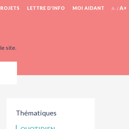
A+
PROJETS
LETTRE D'INFO
MOI AIDANT
/
A-
e site.
Thématiques
QUOTIDIEN